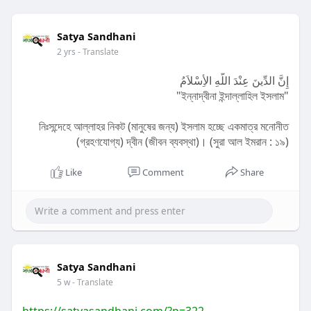
Satya Sandhani
2 yrs
- Translate
إِنَّ الدِّينَ عِنْدَ اللَّهِ الأِسْلاَمُ
"ইন্নাদ্বীনা ইন্দাল্লাহিল ইসলাম"
নিঃসন্দেহে আল্লাহর নিকট (মানুষের জন্য) ইসলাম হচ্ছে একমাত্র মনোনীত
(গ্রহণযোগ্য) দ্বীন (জীবন ব্যবস্থা)। (সুরা আল ইমরান : ১৯)
Like
Comment
Share
Satya Sandhani
5 w
- Translate