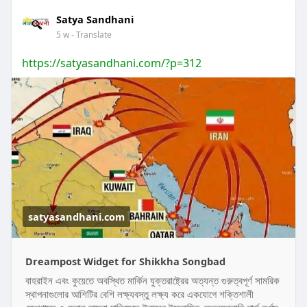
Satya Sandhani
5 w
- Translate
https://satyasandhani.com/?p=312
satyasandhani.com
Dreampost Widget for Shikkha Songbad
বাহরাইন এবং কুয়েতে অবস্থিত মার্কিন যুক্তরাষ্ট্রের অত্যন্ত গুরুত্বপূর্ণ সামরিক
স্থাপনাগুলোর আশিটির বেশি লক্ষ্যবস্তু লক্ষ্য করে একযোগে শক্তিশালী